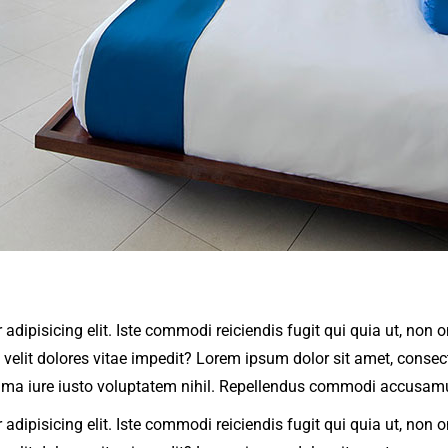
 adipisicing elit. Iste commodi reiciendis fugit qui quia ut, no
lit dolores vitae impedit? Lorem ipsum dolor sit amet, consectet
ima iure iusto voluptatem nihil. Repellendus commodi accusamus
 adipisicing elit. Iste commodi reiciendis fugit qui quia ut, no